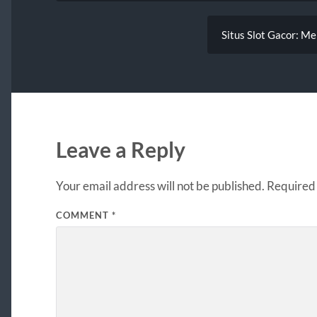
Situs Slot Gacor: M
Leave a Reply
Your email address will not be published.
Required 
COMMENT
*