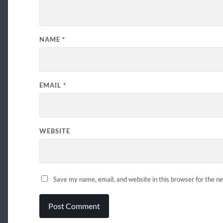
NAME
*
EMAIL
*
WEBSITE
Save my name, email, and website in this browser for the n