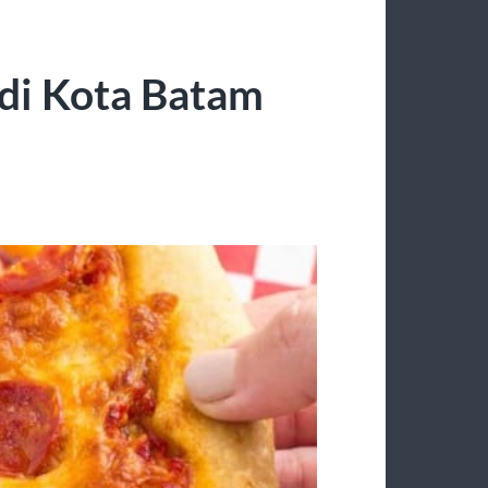
 di Kota Batam