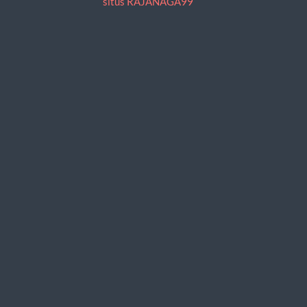
situs RAJANAGA99