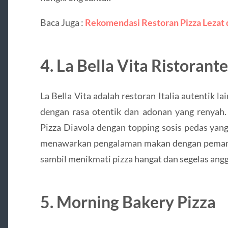
Baca Juga :
Rekomendasi Restoran Pizza Lezat 
4. La Bella Vita Ristorante
La Bella Vita adalah restoran Italia autentik 
dengan rasa otentik dan adonan yang renyah.
Pizza Diavola dengan topping sosis pedas yang
menawarkan pengalaman makan dengan pemand
sambil menikmati pizza hangat dan segelas angg
5. Morning Bakery Pizza