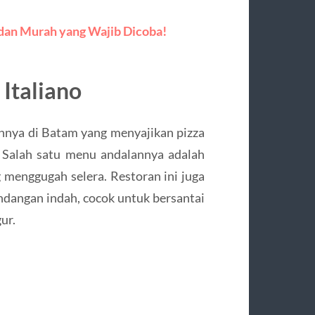
dan Murah yang Wajib Dicoba!
 Italiano
lainnya di Batam yang menyajikan pizza
 Salah satu menu andalannya adalah
 menggugah selera. Restoran ini juga
angan indah, cocok untuk bersantai
ur.