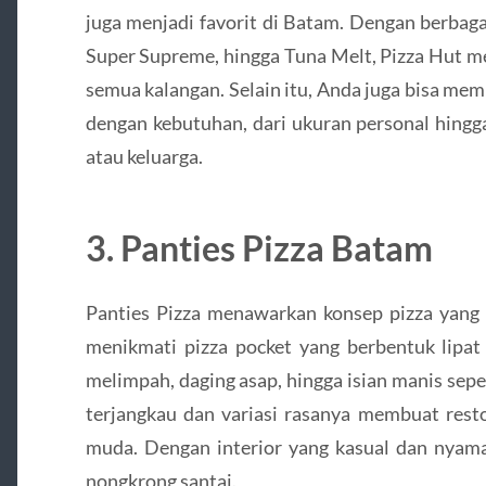
juga menjadi favorit di Batam. Dengan berbaga
Super Supreme, hingga Tuna Melt, Pizza Hut m
semua kalangan. Selain itu, Anda juga bisa mem
dengan kebutuhan, dari ukuran personal hingg
atau keluarga.
3. Panties Pizza Batam
Panties Pizza menawarkan konsep pizza yang u
menikmati pizza pocket yang berbentuk lipat 
melimpah, daging asap, hingga isian manis sepe
terjangkau dan variasi rasanya membuat resto
muda. Dengan interior yang kasual dan nyama
nongkrong santai.