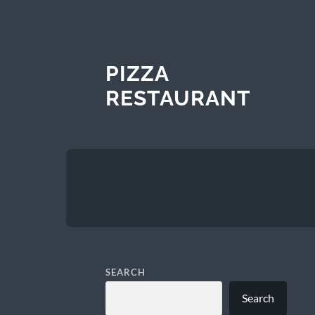
PIZZA
RESTAURANT
SEARCH
Search