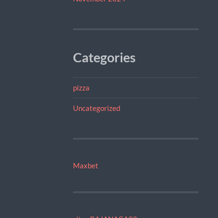
Categories
pizza
Uncategorized
Maxbet