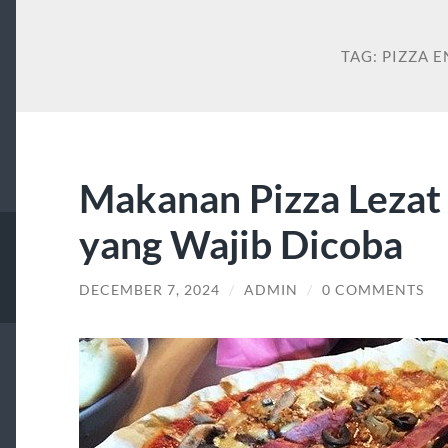
TAG:
PIZZA 
Makanan Pizza Lezat
yang Wajib Dicoba
DECEMBER 7, 2024
/
ADMIN
/
0 COMMENTS