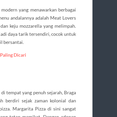
a modern yang menawarkan berbagai
 menu andalannya adalah Meat Lovers
 dan keju mozzarella yang melimpah.
di daya tarik tersendiri, cocok untuk
l bersantai.
Paling Dicari
 di tempat yang penuh sejarah, Braga
h berdiri sejak zaman kolonial dan
zza. Margarita Pizza di sini sangat
yang tetap memikat. Dengan adonan