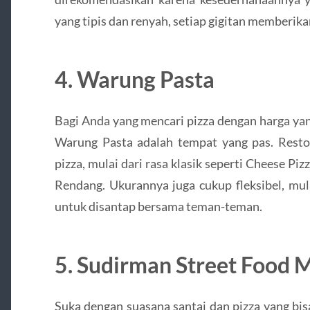
yang tipis dan renyah, setiap gigitan memberikan
4. Warung Pasta
Bagi Anda yang mencari pizza dengan harga yan
Warung Pasta adalah tempat yang pas. Resto
pizza, mulai dari rasa klasik seperti Cheese Piz
Rendang. Ukurannya juga cukup fleksibel, mul
untuk disantap bersama teman-teman.
5. Sudirman Street Food 
Suka dengan suasana santai dan pizza yang bis