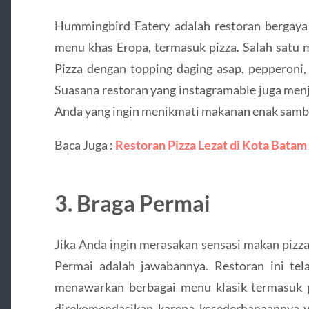
Hummingbird Eatery adalah restoran bergay
menu khas Eropa, termasuk pizza. Salah satu
Pizza dengan topping daging asap, pepperoni,
Suasana restoran yang instagramable juga menja
Anda yang ingin menikmati makanan enak sambi
Baca Juga :
Restoran Pizza Lezat di Kota Batam 
3. Braga Permai
Jika Anda ingin merasakan sensasi makan pizza
Permai adalah jawabannya. Restoran ini tela
menawarkan berbagai menu klasik termasuk pi
direkomendasikan karena kesederhanaannya 