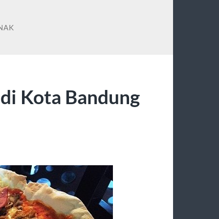
ENAK
 di Kota Bandung