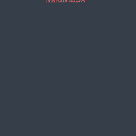
situs RAJANAGA99