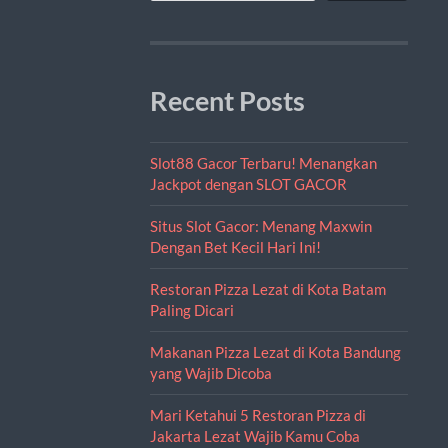
Recent Posts
Slot88 Gacor Terbaru! Menangkan
Jackpot dengan SLOT GACOR
Situs Slot Gacor: Menang Maxwin
Dengan Bet Kecil Hari Ini!
Restoran Pizza Lezat di Kota Batam
Paling Dicari
Makanan Pizza Lezat di Kota Bandung
yang Wajib Dicoba
Mari Ketahui 5 Restoran Pizza di
Jakarta Lezat Wajib Kamu Coba